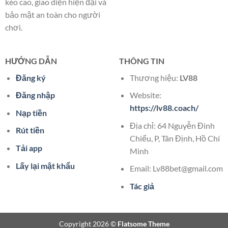
kèo cao, giao diện hiện đại và
bảo mật an toàn cho người
chơi.
HƯỚNG DẪN
THÔNG TIN
Đăng ký
Thương hiệu:
LV88
Đăng nhập
Website:
https://lv88.coach/
Nạp tiền
Địa chỉ: 64 Nguyễn Đình
Rút tiền
Chiểu, P, Tân Định, Hồ Chí
Tải app
Minh
Lấy lại mật khẩu
Email:
Lv88bet@gmail.com
Tác giả
Copyright 2026 ©
Flatsome Theme