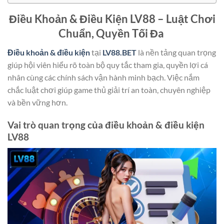
Điều Khoản & Điều Kiện LV88 – Luật Chơi
Chuẩn, Quyền Tối Đa
Điều khoản & điều kiện
tại
LV88.BET
là nền tảng quan trọng
giúp hội viên hiểu rõ toàn bộ quy tắc tham gia, quyền lợi cá
nhân cùng các chính sách vận hành minh bạch. Việc nắm
chắc luật chơi giúp game thủ giải trí an toàn, chuyên nghiệp
và bền vững hơn.
Vai trò quan trọng của điều khoản & điều kiện
LV88