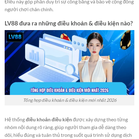
Điều này góp phần duy trì sự công bằng và bảo vệ cộng đồng
người chơi chân chính.
LV88 đưa ra những điều khoản & điều kiện nào?
Tổng hợp điều khoản & điều kiện mới nhất 2026
Hệ thống
điều khoản điều kiện
được xây dựng theo từng
nhóm nội dung rõ ràng, giúp người tham gia dễ dàng theo
dõi, hiểu đúng và tuân thủ trong suốt quá trình sử dụng dịch