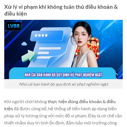
Xử lý vi phạm khi không tuân thủ điều khoản &
điều kiện
Nhà cái ban hành bộ quy định xử phạt nghiêm ngặt
Khi người chơi không
thực hiện đúng điều khoản & điều
kiện
đã được công bố, hệ thống sẽ tiến hành áp dụng biện
pháp xử lý tương ứng với mức độ vi phạm. Đây là cơ chế cần
thiết nhằm duy trì tính ổn định, đảm bảo môi trường công