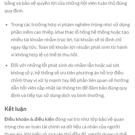
bằng và bảo vệ quyền lợi của những hội viên tuân thủ đúng
quy định.
Trong các trường hợp vi phạm nghiêm trọng như sử dụng
phần mềm can thiệp, khai thác lỗ hổng hệ thống hoặc tạo
nhiều tài khoản nhằm trục lợi, tài khoản sẽ bị đình chỉ
ngay lập tức. Toàn bộ khoản lợi nhuận phát sinh từ hành
vi không hợp lệ có thể bị thu hồi.
Đối với những lỗi phát sinh do nhầm lẫn hoặc sai sót
không cố ý, hệ thống sẽ ưu tiên phương án hỗ trợ điều
chỉnh thay vì xử lý mạnh tay. Bộ phận liên quan sẽ hướng
dẫn hội viên cập nhật lại thông tin để đảm bảo đúng quy
định và tiếp tục sử dụng dịch vụ bình thường.
Kết luận
Điều khoản & điều kiện
đóng vai trò như lớp bảo vệ quan
trọng cho an toàn tài chính và dữ liệu cá nhân của người
tham gia. Khi hiểu rõ và tuân thủ đầy đủ, người dùng có thể