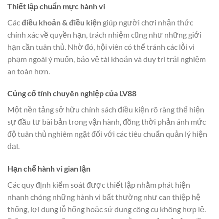
Thiết lập chuẩn mực hành vi
Các
điều khoản & điều kiện
giúp người chơi nhận thức
chính xác về quyền hạn, trách nhiệm cũng như những giới
hạn cần tuân thủ. Nhờ đó, hội viên có thể tránh các lỗi vi
phạm ngoài ý muốn, bảo vệ tài khoản và duy trì trải nghiệm
an toàn hơn.
Củng cố tính chuyên nghiệp của LV88
Một nền tảng sở hữu chính sách điều kiện rõ ràng thể hiện
sự đầu tư bài bản trong vận hành, đồng thời phản ánh mức
độ tuân thủ nghiêm ngặt đối với các tiêu chuẩn quản lý hiện
đại.
Hạn chế hành vi gian lận
Các quy định kiểm soát được thiết lập nhằm phát hiện
nhanh chóng những hành vi bất thường như can thiệp hệ
thống, lợi dụng lỗ hổng hoặc sử dụng công cụ không hợp lệ.