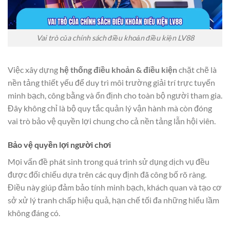
Vai trò của chính sách điều khoản điều kiện LV88
Việc xây dựng
hệ thống
điều khoản & điều kiện
chặt chẽ là
nền tảng thiết yếu để duy trì môi trường giải trí trực tuyến
minh bạch, công bằng và ổn định cho toàn bộ người tham gia.
Đây không chỉ là bộ quy tắc quản lý vận hành mà còn đóng
vai trò bảo vệ quyền lợi chung cho cả nền tảng lẫn hội viên.
Bảo vệ quyền lợi người chơi
Mọi vấn đề phát sinh trong quá trình sử dụng dịch vụ đều
được đối chiếu dựa trên các quy định đã công bố rõ ràng.
Điều này giúp đảm bảo tính minh bạch, khách quan và tạo cơ
sở xử lý tranh chấp hiệu quả, hạn chế tối đa những hiểu lầm
không đáng có.