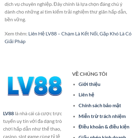
dịch vụ chuyên nghiệp. Đây chính là lựa chọn đáng chú ý
dành cho những ai tìm kiếm trải nghiệm thư giãn hấp dẫn,
bền vững.
Xem thêm:
Liên Hệ LV88 – Chạm Là Kết Nối, Gặp Khó Là Có
Giải Pháp
VỀ CHÚNG TÔI
Giới thiệu
Liên hệ
Chính sách bảo mật
LV88
là nhà cái cá cược trực
Miễn trừ trách nhiệm
tuyến uy tín với đa dạng trò
Điều khoản & điều kiện
chơi hấp dẫn như thể thao,
casino, slot game cùng tỷ lệ
Giấy phép kinh doanh