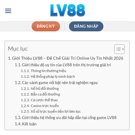
Bỏ
qua
nội
dung
ĐĂNG KÝ
ĐĂNG NHẬP
Mục lục
Giới Thiệu LV88 – Đế Chế Giải Trí Online Uy Tín Nhất 2026
Giới thiệu độ uy tín của LV88 trên thị trường giải trí
Thông tin thương hiệu
Hệ thống pháp lý minh bạch
Các sảnh game nổi bật nên trải nghiệm ngay
Nổ hũ đổi thưởng
Bắn cá đổi thưởng
Cá cược thể thao
Casino trực tuyến
Xổ số trực tuyến tiện lợi liên tục
Giới thiệu hệ thống ưu đãi hấp dẫn tại cổng game LV88
Kết luận