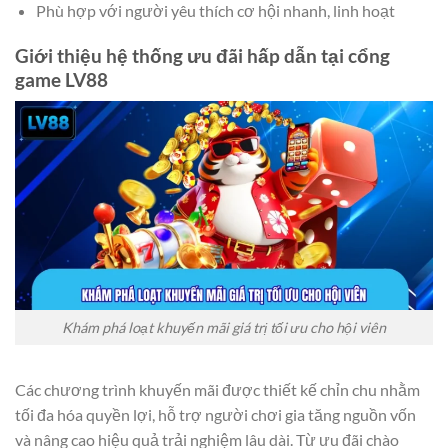
Phù hợp với người yêu thích cơ hội nhanh, linh hoạt
Giới thiệu hệ thống ưu đãi hấp dẫn tại cổng
game LV88
Khám phá loạt khuyến mãi giá trị tối ưu cho hội viên
Các chương trình khuyến mãi được thiết kế chỉn chu nhằm
tối đa hóa quyền lợi, hỗ trợ người chơi gia tăng nguồn vốn
và nâng cao hiệu quả trải nghiệm lâu dài. Từ ưu đãi chào