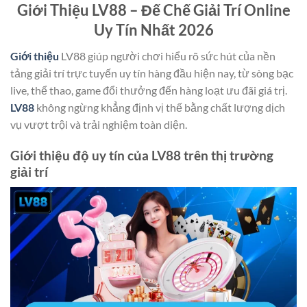
Giới Thiệu LV88 – Đế Chế Giải Trí Online
Uy Tín Nhất 2026
Giới thiệu
LV88 giúp người chơi hiểu rõ sức hút của nền
tảng giải trí trực tuyến uy tín hàng đầu hiện nay, từ sòng bạc
live, thể thao, game đổi thưởng đến hàng loạt ưu đãi giá trị.
LV88
không ngừng khẳng định vị thế bằng chất lượng dịch
vụ vượt trội và trải nghiệm toàn diện.
Giới thiệu độ uy tín của LV88 trên thị trường
giải trí