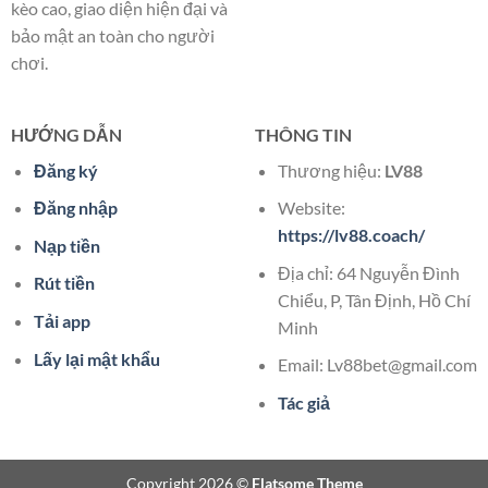
kèo cao, giao diện hiện đại và
bảo mật an toàn cho người
chơi.
HƯỚNG DẪN
THÔNG TIN
Đăng ký
Thương hiệu:
LV88
Đăng nhập
Website:
https://lv88.coach/
Nạp tiền
Địa chỉ: 64 Nguyễn Đình
Rút tiền
Chiểu, P, Tân Định, Hồ Chí
Tải app
Minh
Lấy lại mật khẩu
Email:
Lv88bet@gmail.com
Tác giả
Copyright 2026 ©
Flatsome Theme