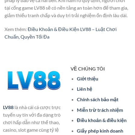
pháp lý bảo vệ cả hai bên. Khi nắm rõ quy định, người chơi
tại cổng game LV88 sẽ có nền tảng an toàn hơn để tham gia,
giảm thiểu tranh chấp và duy trì trải nghiệm ổn định lâu dài.
Xem thêm:
Điều Khoản & Điều Kiện LV88 – Luật Chơi
Chuẩn, Quyền Tối Đa
VỀ CHÚNG TÔI
Giới thiệu
Liên hệ
Chính sách bảo mật
LV88
là nhà cái cá cược trực
Miễn trừ trách nhiệm
tuyến uy tín với đa dạng trò
Điều khoản & điều kiện
chơi hấp dẫn như thể thao,
casino, slot game cùng tỷ lệ
Giấy phép kinh doanh