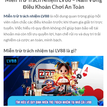
Điều Khoản Chơi An Toàn
Miễn trừ trách nhiệm
LV88
là nội dung quan trọng giúp hội
viên nắm chắc các điều khoản trước khi tham gia giải trí trực
tuyến. Việc hiểu rõ quy định không chỉ giúp bạn bảo vệ tài
khoản mà còn tối ưu quyền lợi, hạn chế rủi ro và duy trì trải
nghiệm cá cược an toàn, minh bạch.
Miễn trừ trách nhiệm tại LV88 là gì?