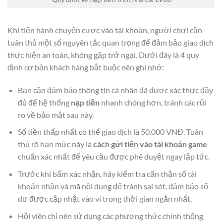
Khi tiến hành chuyển cược vào tài khoản, người chơi cần
tuân thủ một số nguyên tắc quan trọng để đảm bảo giao dịch
thực hiện an toàn, không gặp trở ngại. Dưới đây là 4 quy
định cơ bản khách hàng bắt buộc nên ghi nhớ:
Bạn cần đảm bảo thông tin cá nhân đã được xác thực đầy
đủ để hệ thống
nạp tiền
nhanh chóng hơn, tránh các rủi
ro về bảo mật sau này.
Số tiền thấp nhất có thể giao dịch là 50.000 VNĐ. Tuân
thủ rõ hạn mức này là
cách gửi tiền vào tài khoản game
chuẩn xác nhất để yêu cầu được phê duyệt ngay lập tức.
Trước khi bấm xác nhận, hãy kiểm tra cẩn thận số tài
khoản nhận và mã nội dung để tránh sai sót, đảm bảo số
dư được cập nhật vào ví trong thời gian ngắn nhất.
Hội viên chỉ nên sử dụng các phương thức chính thống