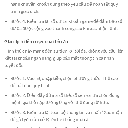
hành chuyển khoản đúng theo yêu cầu để hoàn tất quy
trình giao dịch.
Bước 4: Kiểm tra lại số dư tài khoản game để đảm bảo số
dư đã được cộng vào thành công sau khi xác nhận lệnh.
Giao dịch tiền cược qua thẻ cào
Hình thức này mang đến sự tiện lợi tối đa, không yêu cầu liên
kết tài khoản ngân hàng, giúp bảo mật thông tin cá nhân
tuyệt đối.
Bước 1: Vào mục
nạp tiền
, chọn phương thức “Thẻ cào”
để bắt đầu quy trình.
Bước 2: Điền đầy đủ mã số thẻ, số seri và lựa chọn đúng
mệnh giá thẻ nạp tương ứng với thẻ đang sở hữu.
Bước 3: Kiểm tra lại toàn bộ thông tin và nhấn “Xác nhận”
để gửi yêu cầu xử lý lên hệ thống nhà cái.