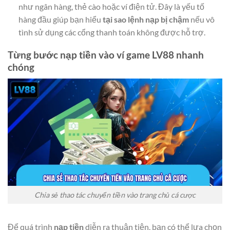
như ngân hàng, thẻ cào hoặc ví điện tử. Đây là yếu tố
hàng đầu giúp bạn hiểu
tại sao lệnh nạp bị chậm
nếu vô
tình sử dụng các cổng thanh toán không được hỗ trợ.
Từng bước nạp tiền vào ví game LV88 nhanh
chóng
Chia sẻ thao tác chuyển tiền vào trang chủ cá cược
Để quá trình
nạp tiền
diễn ra thuận tiện, bạn có thể lựa chọn