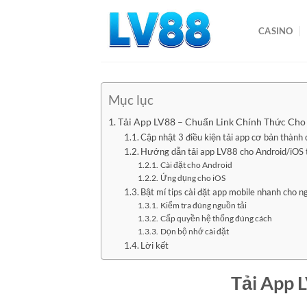
Bỏ
qua
CASINO
nội
dung
Mục lục
Tải App LV88 – Chuẩn Link Chính Thức Cho
Cập nhật 3 điều kiện tải app cơ bản thành
Hướng dẫn tải app LV88 cho Android/iOS 
Cài đặt cho Android
Ứng dụng cho iOS
Bật mí tips cài đặt app mobile nhanh cho n
Kiểm tra đúng nguồn tải
Cấp quyền hệ thống đúng cách
Dọn bộ nhớ cài đặt
Lời kết
Tải App 