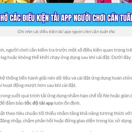
Ghi nhớ các điều kiện tải app người chơi cần tuân thủ
nh, người chơi cần kiểm tra trước một số điều kiện quan trọng trên
iật lag hoặc không thể khởi chạy ứng dụng sau khi cài đặt. Dưới đây
hệ thống tiến hành giải nén dữ liệu và cài đặt ứng dụng hoàn chỉ
ại hoạt động mượt hơn sau khi cài đặt.
rong suốt quá trình tải ứng dụng nhằm hạn chế lỗi file hoặc gián
o để đảm bảo
tốc độ tải app
luôn ổn định.
ật theo tiêu chuẩn tối thiểu nhằm tăng khả năng tương thích vớ
 đăng nhập, chậm phản hồi hoặc đứng giao diện trong lúc sử dụng