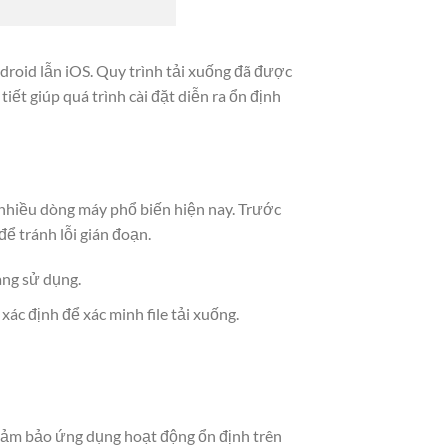
roid lẫn iOS. Quy trình tải xuống đã được
tiết giúp quá trình cài đặt diễn ra ổn định
n nhiều dòng máy phổ biến hiện nay. Trước
để tránh lỗi gián đoạn.
ang sử dụng.
ác định để xác minh file tải xuống.
đảm bảo ứng dụng hoạt động ổn định trên