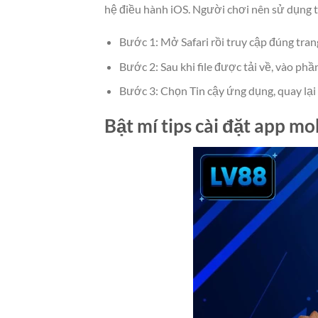
hệ điều hành iOS. Người chơi nên sử dụng tr
Bước 1: Mở Safari rồi truy cập đúng tran
Bước 2: Sau khi file được tải về, vào phầ
Bước 3: Chọn Tin cậy ứng dụng, quay lại
Bật mí tips cài đặt app m