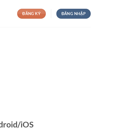
ĐĂNG KÝ
ĐĂNG NHẬP
droid/iOS