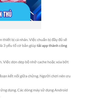
 thiết bị cá nhân. Việc chuẩn bị đầy đủ sẽ
 là 3 yếu tố cơ bản giúp
tải app thành công
nh. Việc dọn dẹp bộ nhớ cache hoặc xóa bớt
 đoạn kết nối giữa chừng. Người chơi nên ưu
i ứng dụng. Các dòng máy sử dụng Android
.