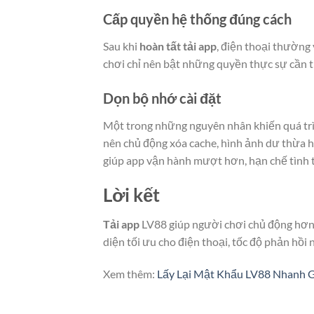
Cấp quyền hệ thống đúng cách
Sau khi
hoàn tất tải app
, điện thoại thường
chơi chỉ nên bật những quyền thực sự cần t
Dọn bộ nhớ cài đặt
Một trong những nguyên nhân khiến quá trìn
nên chủ động xóa cache, hình ảnh dư thừa h
giúp app vận hành mượt hơn, hạn chế tình 
Lời kết
Tải app
LV88 giúp người chơi chủ động hơn 
diện tối ưu cho điện thoại, tốc độ phản hồ
Xem thêm:
Lấy Lại Mật Khẩu LV88 Nhanh 