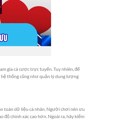
ham gia cá cược trực tuyến. Tuy nhiên, để
ền hệ thống cũng như quản lý dung lượng
an toàn dữ liệu cá nhân. Người chơi nên ưu
 độ chính xác cao hơn. Ngoài ra, hãy kiểm