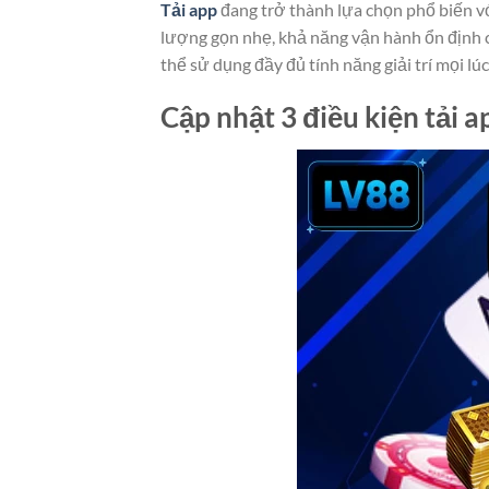
Tải app
đang trở thành lựa chọn phổ biến vớ
lượng gọn nhẹ, khả năng vận hành ổn định cù
thể sử dụng đầy đủ tính năng giải trí mọi lú
Cập nhật 3 điều kiện tải 