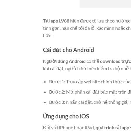
Tải app LV88
hiện được tối ưu theo hướng đ
tinh gọn, hạn chế tối đa lỗi xác minh hoặc ch
hơn.
Cài đặt cho Android
Người dùng Android
có thể
download trực
khi cài đặt, người chơi nên kiểm tra bộ nhớ 
Bước 1: Truy cập website chính thức của
Bước 2: Mở phần cài đặt bảo mật trên điệ
Bước 3: Nhấn cài đặt, chờ hệ thống giải
Ứng dụng cho iOS
Đối với iPhone hoặc iPad,
quá trình tải app