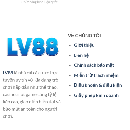
ở
Chức năng bình luận bị tắt
–
Không
Mèo
Cách
Gian
May
Kiếm
Cổ
Mắn
Tiền
Đại
LV88
Triệu
–
Từ
Những
Vốn
VỀ CHÚNG TÔI
Điều
Nhỏ
Bạn
Giới thiệu
Có
Thể
Liên hệ
Chưa
Biết
Chính sách bảo mật
Về
Game
LV88
là nhà cái cá cược trực
Miễn trừ trách nhiệm
tuyến uy tín với đa dạng trò
Điều khoản & điều kiện
chơi hấp dẫn như thể thao,
casino, slot game cùng tỷ lệ
Giấy phép kinh doanh
kèo cao, giao diện hiện đại và
bảo mật an toàn cho người
chơi.