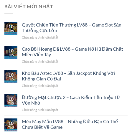
BÀI VIẾT MỚI NHẤT
Quyết Chiến Tiền Thưởng LV88 – Game Slot Săn
10
Thưởng Cực Lớn
Th5
ở
Chức năng bình luận bị tắt
Quyết
Chiến
Cao Bồi Hoang Dã LV88 – Game Nổ Hũ Đậm Chất
10
Tiền
Miền Viễn Tây
Th5
Thưởng
ở
Chức năng bình luận bị tắt
LV88
Cao
–
Bồi
Kho Báu Aztec LV88 – Săn Jackpot Khủng Với
Game
10
Hoang
Slot
Không Gian Cổ Đại
Th5
Dã
Săn
ở
Chức năng bình luận bị tắt
LV88
Thưởng
Kho
–
Cực
Báu
Đường Mạt Chược 2 – Cách Kiếm Tiền Triệu Từ
Game
Lớn
10
Aztec
Nổ
Vốn Nhỏ
Th5
LV88
Hũ
ở
Chức năng bình luận bị tắt
–
Đậm
Đường
Săn
Chất
Mạt
Mèo May Mắn LV88 – Những Điều Bạn Có Thể
Jackpot
Miền
10
Chược
Khủng
Chưa Biết Về Game
Viễn
Th5
2
Với
Tây