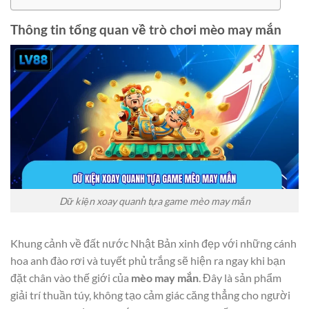
Thông tin tổng quan về trò chơi mèo may mắn
Dữ kiện xoay quanh tựa game mèo may mắn
Khung cảnh về đất nước Nhật Bản xinh đẹp với những cánh
hoa anh đào rơi và tuyết phủ trắng sẽ hiện ra ngay khi bạn
đặt chân vào thế giới của
mèo may mắn
. Đây là sản phẩm
giải trí thuần túy, không tạo cảm giác căng thẳng cho người