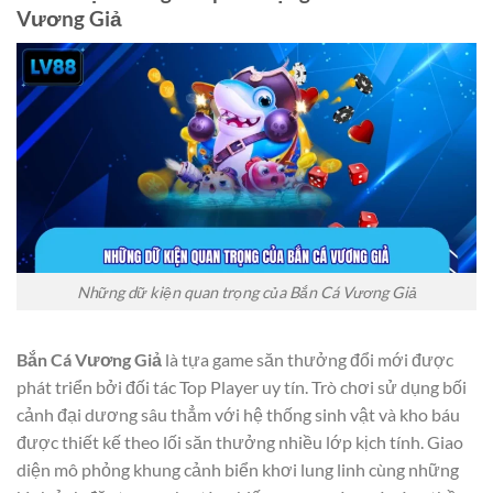
Vương Giả
Những dữ kiện quan trọng của Bắn Cá Vương Giả
Bắn Cá Vương Giả
là tựa game săn thưởng đổi mới được
phát triển bởi đối tác Top Player uy tín. Trò chơi sử dụng bối
cảnh đại dương sâu thẳm với hệ thống sinh vật và kho báu
được thiết kế theo lối săn thưởng nhiều lớp kịch tính. Giao
diện mô phỏng khung cảnh biển khơi lung linh cùng những