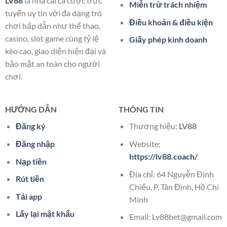
LV88
là nhà cái cá cược trực
Miễn trừ trách nhiệm
tuyến uy tín với đa dạng trò
Điều khoản & điều kiện
chơi hấp dẫn như thể thao,
casino, slot game cùng tỷ lệ
Giấy phép kinh doanh
kèo cao, giao diện hiện đại và
bảo mật an toàn cho người
chơi.
HƯỚNG DẪN
THÔNG TIN
Đăng ký
Thương hiệu:
LV88
Đăng nhập
Website:
https://lv88.coach/
Nạp tiền
Địa chỉ: 64 Nguyễn Đình
Rút tiền
Chiểu, P, Tân Định, Hồ Chí
Tải app
Minh
Lấy lại mật khẩu
Email:
Lv88bet@gmail.com