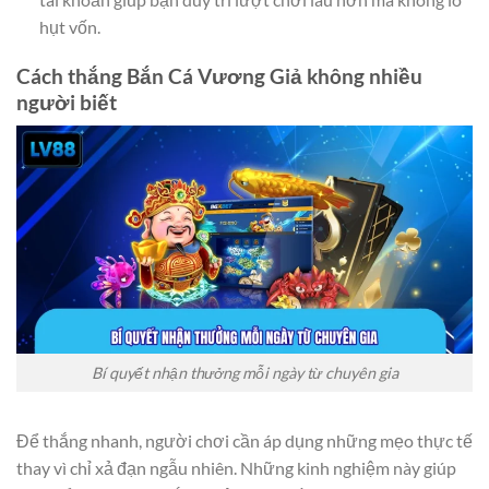
hụt vốn.
Cách thắng Bắn Cá Vương Giả không nhiều
người biết
Bí quyết nhận thưởng mỗi ngày từ chuyên gia
Để thắng nhanh, người chơi cần áp dụng những mẹo thực tế
thay vì chỉ xả đạn ngẫu nhiên. Những kinh nghiệm này giúp