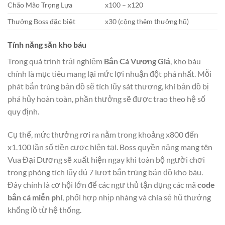
Chão Mão Trọng Lựa
x100 – x120
Thưởng Boss đặc biệt
x30 (cộng thêm thưởng hũ)
Tính năng săn kho báu
Trong quá trình trải nghiệm
Bắn Cá Vương Giả
, kho báu
chính là mục tiêu mang lại mức lợi nhuận đột phá nhất. Mỗi
phát bắn trúng bản đồ sẽ tích lũy sát thương, khi bản đồ bị
phá hủy hoàn toàn, phần thưởng sẽ được trao theo hệ số
quy định.
Cụ thể, mức thưởng rơi ra nằm trong khoảng x800 đến
x1.100 lần số tiền cược hiện tại. Boss quyền năng mang tên
Vua Đại Dương sẽ xuất hiện ngay khi toàn bộ người chơi
trong phòng tích lũy đủ 7 lượt bắn trúng bản đồ kho báu.
Đây chính là cơ hội lớn để các ngư thủ tận dụng các mã
code
bắn cá miễn phí
, phối hợp nhịp nhàng và chia sẻ hũ thưởng
khổng lồ từ hệ thống.