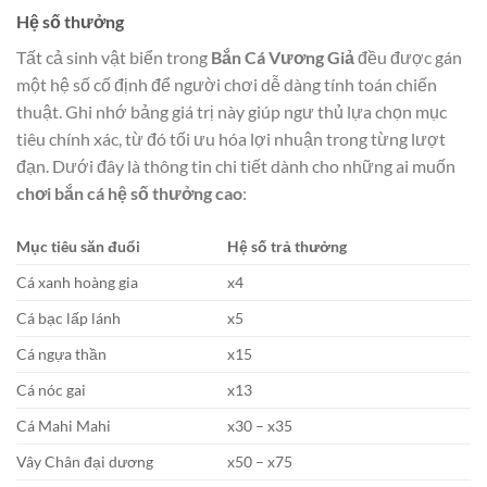
Hệ số thưởng
Tất cả sinh vật biển trong
Bắn Cá Vương Giả
đều được gán
một hệ số cố định để người chơi dễ dàng tính toán chiến
thuật. Ghi nhớ bảng giá trị này giúp ngư thủ lựa chọn mục
tiêu chính xác, từ đó tối ưu hóa lợi nhuận trong từng lượt
đạn. Dưới đây là thông tin chi tiết dành cho những ai muốn
chơi bắn cá hệ số thưởng cao
:
Mục tiêu săn đuổi
Hệ số trả thưởng
Cá xanh hoàng gia
x4
Cá bạc lấp lánh
x5
Cá ngựa thần
x15
Cá nóc gai
x13
Cá Mahi Mahi
x30 – x35
Vây Chân đại dương
x50 – x75