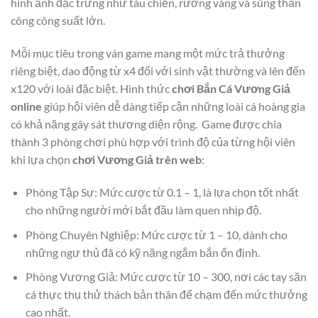
hình ảnh đặc trưng như tàu chiến, rương vàng và súng thần
công công suất lớn.
Mỗi mục tiêu trong ván game mang một mức trả thưởng
riêng biệt, dao động từ x4 đối với sinh vật thường và lên đến
x120 với loài đặc biệt. Hình thức
chơi Bắn Cá Vương Giả
online
giúp hội viên dễ dàng tiếp cận những loài cá hoàng gia
có khả năng gây sát thương diện rộng. Game được chia
thành 3 phòng chơi phù hợp với trình độ của từng hội viên
khi lựa chọn
chơi Vương Giả trên web
:
Phòng Tập Sự: Mức cược từ 0.1 – 1, là lựa chọn tốt nhất
cho những người mới bắt đầu làm quen nhịp độ.
Phòng Chuyên Nghiệp: Mức cược từ 1 – 10, dành cho
những ngư thủ đã có kỹ năng ngắm bắn ổn định.
Phòng Vương Giả: Mức cược từ 10 – 300, nơi các tay săn
cá thực thụ thử thách bản thân để chạm đến mức thưởng
cao nhất.