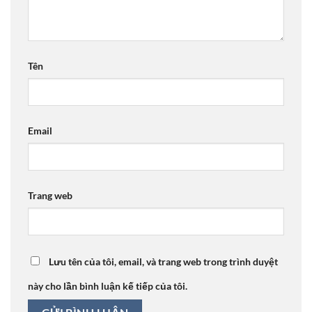
Tên
Email
Trang web
Lưu tên của tôi, email, và trang web trong trình duyệt
này cho lần bình luận kế tiếp của tôi.