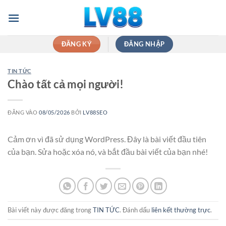
Bỏ
qua
nội
dung
ĐĂNG KÝ
ĐĂNG NHẬP
TIN TỨC
Chào tất cả mọi người!
ĐĂNG VÀO
08/05/2026
BỞI
LV88SEO
Cảm ơn vì đã sử dụng WordPress. Đây là bài viết đầu tiên
của bạn. Sửa hoặc xóa nó, và bắt đầu bài viết của bạn nhé!
Bài viết này được đăng trong
TIN TỨC
. Đánh dấu
liên kết thường trực
.