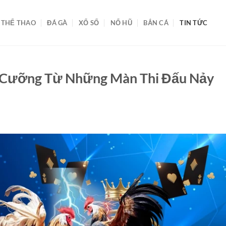
THỂ THAO
ĐÁ GÀ
XỔ SỐ
NỔ HŨ
BẮN CÁ
TIN TỨC
ó Cưỡng Từ Những Màn Thi Đấu Nảy