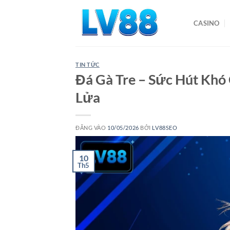
Bỏ
qua
CASINO
nội
dung
TIN TỨC
Đá Gà Tre – Sức Hút Kh
Lửa
ĐĂNG VÀO
10/05/2026
BỞI
LV88SEO
10
Th5