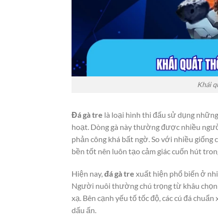
Khái qu
Đá gà tre
là loại hình thi đấu sử dụng những
hoạt. Dòng gà này thường được nhiều người
phản công khá bất ngờ. So với nhiều giống ch
bền tốt nên luôn tạo cảm giác cuốn hút tron
Hiện nay,
đá gà tre
xuất hiện phổ biến ở nhiề
Người nuôi thường chú trọng từ khâu chọn g
xạ. Bên cạnh yếu tố tốc độ, các cú đá chuẩn
dấu ấn.