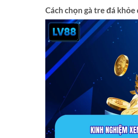
Cách chọn gà tre đá khỏe 