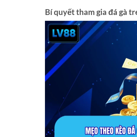
Bí quyết tham gia đá gà 