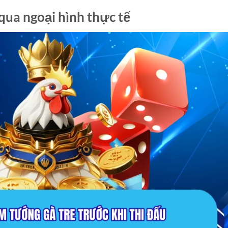
qua ngoại hình thực tế