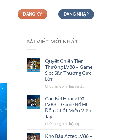
ĐĂNG KÝ
ĐĂNG NHẬP
BÀI VIẾT MỚI NHẤT
Quyết Chiến Tiền
10
Thưởng LV88 – Game
Th5
Slot Săn Thưởng Cực
Lớn
ở
Chức năng bình luận bị tắt
Quyết
Chiến
Cao Bồi Hoang Dã
10
Tiền
LV88 – Game Nổ Hũ
Th5
Thưởng
Đậm Chất Miền Viễn
LV88
Tây
–
Game
ở
Chức năng bình luận bị tắt
Slot
Cao
Săn
Bồi
Kho Báu Aztec LV88 –
10
Thưởng
Hoang