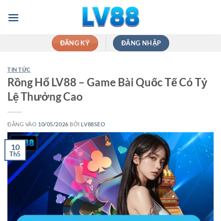
Bỏ
qua
nội
dung
ĐĂNG KÝ
ĐĂNG NHẬP
TIN TỨC
Rồng Hổ LV88 – Game Bài Quốc Tế Có Tỷ
Lệ Thưởng Cao
ĐĂNG VÀO
10/05/2026
BỞI
LV88SEO
10
Th5