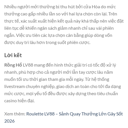
Nhiều người mới thường bị thu hút bởi cửa Hòa do mức
thưởng cao gấp nhiều lần so với hai lựa chọn còn lại. Trên
thực tế, xác suất xuất hiện kết quả này khá thấp nên việc đặt
liên tục dễ khiến ngân sách giảm nhanh chỉ sau vài phiên
ngắn. Việc ưu tiên các lựa chọn cân bằng giúp dòng vốn
được duy trì lâu hơn trong suốt phiên cược.
Lời kết
Rồng Hổ
LV88 mang đến hình thức giải trí có tốc độ xử lý
nhanh, phù hợp cho cả người mới lẫn tay cược lâu năm
muốn tối ưu thời gian tham gia mỗi ngày. Từ hệ thống
livestream chuyên nghiệp, giao dịch an toàn cho tới đa dạng
mức cược, mọi yếu tố đều được xây dựng theo tiêu chuẩn
casino hiện đại.
Xem thêm:
Roulette LV88 – Sảnh Quay Thưởng Lớn Gây Sốt
2026