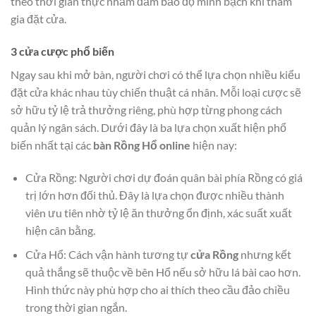
theo thời gian thực nhằm đảm bảo độ minh bạch khi tham
gia đặt cửa.
3 cửa cược phổ biến
Ngay sau khi mở bàn, người chơi có thể lựa chọn nhiều kiểu
đặt cửa khác nhau tùy chiến thuật cá nhân. Mỗi loại cược sẽ
sở hữu tỷ lệ trả thưởng riêng, phù hợp từng phong cách
quản lý ngân sách. Dưới đây là ba lựa chọn xuất hiện phổ
biến nhất tại các
bàn Rồng Hổ online
hiện nay:
Cửa Rồng: Người chơi dự đoán quân bài phía Rồng có giá
trị lớn hơn đối thủ. Đây là lựa chọn được nhiều thành
viên ưu tiên nhờ tỷ lệ ăn thưởng ổn định, xác suất xuất
hiện cân bằng.
Cửa Hổ: Cách vận hành tương tự
cửa Rồng
nhưng kết
quả thắng sẽ thuộc về bên Hổ nếu sở hữu lá bài cao hơn.
Hình thức này phù hợp cho ai thích theo cầu đảo chiều
trong thời gian ngắn.