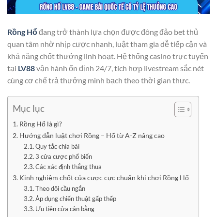
Rồng Hổ
đang trở thành lựa chọn được đông đảo bet thủ
quan tâm nhờ nhịp cược nhanh, luật tham gia dễ tiếp cận và
khả năng chốt thưởng linh hoạt. Hệ thống casino trực tuyến
tại
LV88
vận hành ổn định 24/7, tích hợp livestream sắc nét
cùng cơ chế trả thưởng minh bạch theo thời gian thực.
Mục lục
Rồng Hổ là gì?
Hướng dẫn luật chơi Rồng – Hổ từ A-Z nâng cao
Quy tắc chia bài
3 cửa cược phổ biến
Các xác định thắng thua
Kinh nghiệm chốt cửa cược cực chuẩn khi chơi Rồng Hổ
Theo dõi cầu ngắn
Áp dụng chiến thuật gấp thếp
Ưu tiên cửa cân bằng