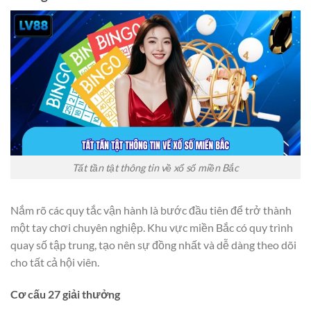
Tất tần tật thông tin về xổ số miền Bắc
Nắm rõ các quy tắc vận hành là bước đầu tiên để trở thành
một tay chơi chuyên nghiệp. Khu vực miền Bắc có quy trình
quay số tập trung, tạo nên sự đồng nhất và dễ dàng theo dõi
cho tất cả hội viên.
Cơ cấu 27 giải thưởng