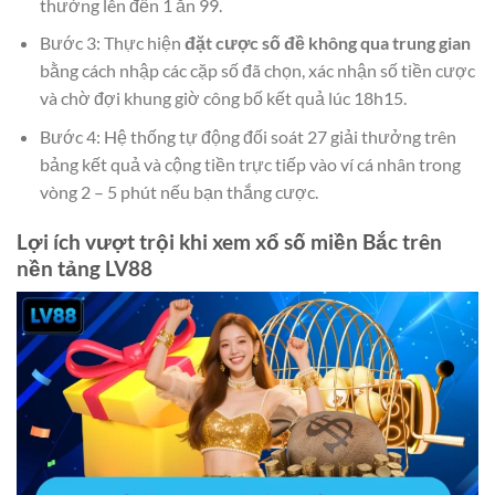
thưởng lên đến 1 ăn 99.
Bước 3: Thực hiện
đặt cược số đề không qua trung gian
bằng cách nhập các cặp số đã chọn, xác nhận số tiền cược
và chờ đợi khung giờ công bố kết quả lúc 18h15.
Bước 4: Hệ thống tự động đối soát 27 giải thưởng trên
bảng kết quả và cộng tiền trực tiếp vào ví cá nhân trong
vòng 2 – 5 phút nếu bạn thắng cược.
Lợi ích vượt trội khi xem xổ số miền Bắc trên
nền tảng LV88