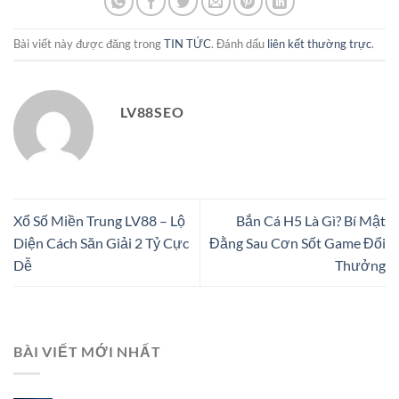
Bài viết này được đăng trong
TIN TỨC
. Đánh dấu
liên kết thường trực
.
LV88SEO
Xổ Số Miền Trung LV88 – Lộ
Bắn Cá H5 Là Gì? Bí Mật
Diện Cách Săn Giải 2 Tỷ Cực
Đằng Sau Cơn Sốt Game Đổi
Dễ
Thưởng
BÀI VIẾT MỚI NHẤT