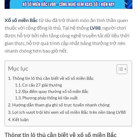
Xổ số miền Bắc
từ lâu đã trở thành món ăn tinh thần quen
thuộc với cộng đồng lô thủ. Tại hệ thống
LV88
, người chơi
được hỗ trợ bởi nền tảng công nghệ truyền tải dữ liệu thời
gian thực, hỗ trợ quá trình cập nhật bảng thưởng trở nên
nhanh chóng hơn bao giờ hết.
Mục lục
Thông tin lô thủ cần biết về xổ số miền Bắc
Cơ cấu 27 giải thưởng
Địa điểm quay thưởng xổ số miền Bắc
Phương pháp thống kê tần suất
Hướng dẫn tham gia ghi số trực tuyến nhanh chóng
Lợi ích vượt trội khi xem xổ số miền Bắc trên nền tảng LV88
Kết luận
Thông tin lô thủ cần biết về xổ số miền Bắc