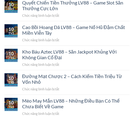
Quyết Chiến Tiền Thưởng LV88 – Game Slot Săn
10
Thưởng Cực Lớn
Th5
ở
Chức năng bình luận bị tắt
Quyết
Chiến
Cao Bồi Hoang Dã LV88 – Game Nổ Hũ Đậm Chất
10
Tiền
Miền Viễn Tây
Th5
Thưởng
ở
Chức năng bình luận bị tắt
LV88
Cao
–
Bồi
Kho Báu Aztec LV88 – Săn Jackpot Khủng Với
Game
10
Hoang
Slot
Không Gian Cổ Đại
Th5
Dã
Săn
ở
Chức năng bình luận bị tắt
LV88
Thưởng
Kho
–
Cực
Báu
Đường Mạt Chược 2 – Cách Kiếm Tiền Triệu Từ
Game
Lớn
10
Aztec
Nổ
Vốn Nhỏ
Th5
LV88
Hũ
ở
Chức năng bình luận bị tắt
–
Đậm
Đường
Săn
Chất
Mạt
Mèo May Mắn LV88 – Những Điều Bạn Có Thể
Jackpot
Miền
10
Chược
Khủng
Chưa Biết Về Game
Viễn
Th5
2
Với
Tây
ở
Chức năng bình luận bị tắt
–
Không
Mèo
Cách
Gian
May
Kiếm
Cổ
Mắn
Tiền
Đại
LV88